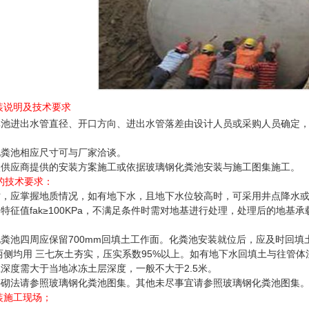
装说明及技术要求
粪池
进出水管直径、开口方向、进出水管落差由设计人员或采购人员确定
粪池相应尺寸可与厂家洽谈。
供应商提供的安装方案施工或依据玻璃钢化粪池安装与施工图集施工。
的技术要求：
，应掌握地质情况，如有地下水，且地下水位较高时，可采用井点降水或
征值fak≥100KPa，不满足条件时需对地基进行处理，处理后的地基承载
。
粪池四周应保留700mm回填土工作面。化粪池安装就位后，应及时回填
两侧均用 三七灰土夯实，压实系数95%以上。如有地下水回填土与往管
深度需大于当地冰冻土层深度，一般不大于2.5米。
砌法请参照玻璃钢化粪池图集。其他未尽事宜请参照玻璃钢化粪池图集
装施工现场；