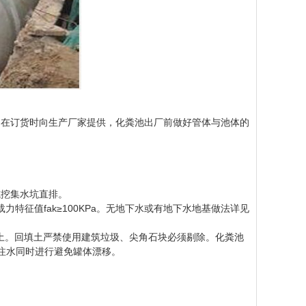
，在订货时向生产厂家提供，化粪池出厂前做好管体与池体的
挖集水坑直排。
力特征值fak≥100KPa。无地下水或有地下水地基做法详见
土。回填土严禁使用建筑垃圾、尖角石块必须剔除。化粪池
体注水同时进行避免罐体漂移。
。