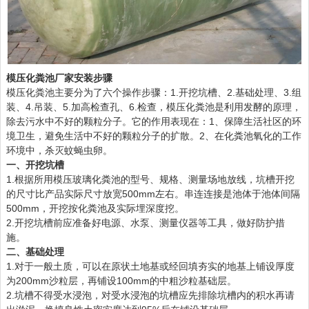
模压化粪池厂家
安装步骤
模压化粪池主要分为了六个操作步骤：1.开挖坑槽、2.基础处理、3.组
装、4.吊装、5.加高检查孔、6.检查，模压化粪池是利用发酵的原理，
除去污水中不好的颗粒分子。它的作用表现在：1、保障生活社区的环
境卫生，避免生活中不好的颗粒分子的扩散。2、在化粪池氧化的工作
环境中，杀灭蚊蝇虫卵。
一、开挖坑槽
1.根据所用模压玻璃化粪池的型号、规格、测量场地放线，坑槽开挖
的尺寸比产品实际尺寸放宽500mm左右。串连连接是池体于池体间隔
500mm，开挖按化粪池及实际埋深度挖。
2.开挖坑槽前应准备好电源、水泵、测量仪器等工具，做好防护措
施。
二、基础处理
1.对于一般土质，可以在原状土地基或经回填夯实的地基上铺设厚度
为200mm沙粒层，再铺设100mm的中粗沙粒基础层。
2.坑槽不得受水浸泡，对受水浸泡的坑槽应先排除坑槽内的积水再请