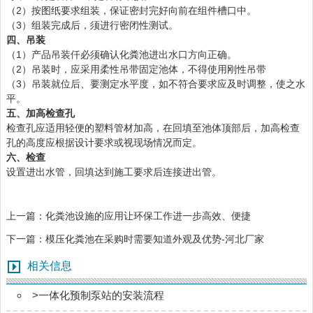
（2）按图纸要求组装，保证密封完好向前在组件槽口中。
（3）组装完成后，须进行密闭性测试。
四、吊装
（1）产品吊装仟必须确认化粪池进出水口方向正确。
（2）吊装时，应采用柔性吊带固定池体，不得使用刚性吊带
（3）吊装就位后、要测定水平度，如不符合要求应及时调整，使之水
平。
五、加高检查孔
检查孔应适用轻便的塑料管材加高，在回填至池体顶部后，加高检查
孔的高度应根据设计要求或视现场情况而定。
六、检查
设置进出水管，回填达到施工要求后连接进出管。
上一篇：
化粪池设施的应用让环保工作进一步高效、便捷
下一篇：
模压化粪池在采购时需要知道外观及优势-河北厂家
相关信息
>
一体化预制泵站的安装流程