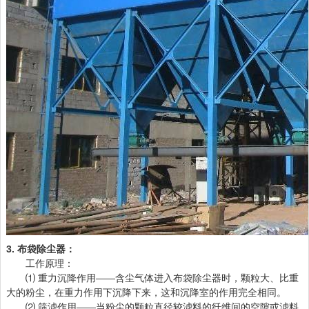
3. 布袋除尘器：
工作原理：
⑴ 重力沉降作用——含尘气体进入布袋除尘器时，颗粒大、比重
大的粉尘，在重力作用下沉降下来，这和沉降室的作用完全相同。
⑵ 筛滤作用——当粉尘的颗粒直径较滤料的纤维间的空隙或滤料