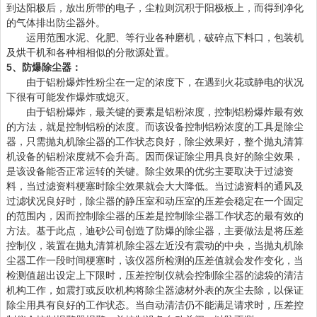
到达阳极后，放出所带的电子，尘粒则沉积于阳极板上，而得到净化
的气体排出防尘器外。
运用范围水泥、化肥、等行业各种磨机，破碎点下料口，包装机
及烘干机和各种相相似的分散源处置。
5、防爆除尘器：
由于铝粉爆炸性粉尘在一定的浓度下，在遇到火花或静电的状况
下很有可能发作爆炸或熄灭。
由于铝粉爆炸，最关键的要素是铝粉浓度，控制铝粉爆炸最有效
的方法，就是控制铝粉的浓度。而该设备控制铝粉浓度的工具是除尘
器，只需抛丸机除尘器的工作状态良好，除尘效果好，整个抛丸清算
机设备的铝粉浓度就不会升高。因而保证除尘用具良好的除尘效果，
是该设备能否正常运转的关键。除尘效果的优劣主要取决于过滤资
料，当过滤资料梗塞时除尘效果就会大大降低。当过滤资料的通风及
过滤状况良好时，除尘器的静压室和动压室的压差会稳定在一个固定
的范围内，因而控制除尘器的压差是控制除尘器工作状态的最有效的
方法。基于此点，迪砂公司创造了防爆的除尘器，主要做法是将压差
控制仪，装置在抛丸清算机除尘器左近没有震动的中央，当抛丸机除
尘器工作一段时间梗塞时，该仪器所检测的压差值就会发作变化，当
检测值超出设定上下限时，压差控制仪就会控制除尘器的滤袋的清洁
机构工作，如震打或反吹机构将除尘器滤材外表的灰尘去除，以保证
除尘用具有良好的工作状态。当自动清洁仍不能满足请求时，压差控