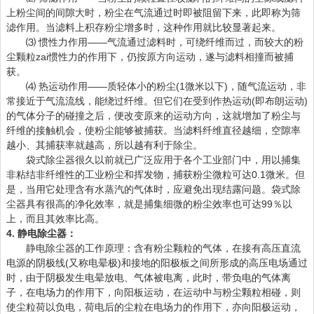
上粉尘间的间隙大时，粉尘在气流通过时即被阻留下来，此即称为筛
滤作用。当滤料上积存粉尘增多时，这种作用就比较显著起来。
⑶ 惯性力作用——气流通过滤料时，可绕纤维而过，而较大的粉
尘颗粒zai惯性力的作用下，仍按原方向运动，遂与滤料相撞而被捕
获。
⑷ 热运动作用——质轻体小的粉尘(1微米以下)，随气流运动，非
常接近于气流流线，能绕过纤维。但它们在受到作热运动(即布朗运动)
的气体分子的碰撞之后，便改变原来的运动方向，这就增加了粉尘与
纤维的接触机会，使粉尘能够被捕获。当滤料纤维直径越细，空隙率
越小、其捕获率就越高，所以越有利于除尘。
袋式除尘器很久以前就已广泛应用于各个工业部门中，用以捕集
非粘结非纤维性的工业粉尘和挥发物，捕获粉尘微粒可达0.1微米。但
是，当用它处理含有水蒸汽的气体时，应避免出现结露问题。袋式除
尘器具有很高的净化效率，就是捕集细微的粉尘效率也可达99％以
上，而且其效率比高。
4. 静电除尘器：
静电除尘器的工作原理：含有粉尘颗粒的气体，在接有高压直流
电源的阴极线(又称电晕极)和接地的阳极板之间所形成的高压电场通过
时，由于阴极发生电晕放电、气体被电离，此时，带负电的气体离
子，在电场力的作用下，向阳板运动，在运动中与粉尘颗粒相碰，则
使尘粒荷以负电，荷电后的尘粒在电场力的作用下，亦向阳极运动，