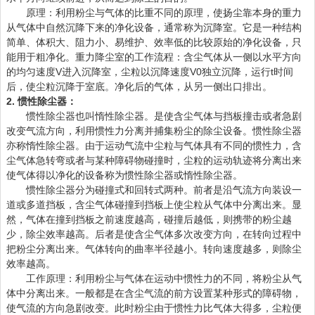
原理：利用粉尘与气体的比重不同的原理，使扬尘靠本身的重力
从气体中自然沉降下来的净化设备，通常称为沉降室。它是一种结构
简单、体积大、阻力小、易维护、效率低的比较原始的净化设备，只
能用于粗净化。重力降尘室的工作流程：含尘气体从一侧以水平方向
的均匀速度V进入沉降室，尘粒以沉降速度V0独立沉降，运行t时间
后，使尘粒沉降于室底。净化后的气体，从另一侧出口排出。
2. 惯性除尘器：
惯性除尘器也叫惰性除尘器。是使含尘气体与挡板撞击或者急剧
改变气流方向，利用惯性力分离并捕集粉尘的除尘设备。惯性除尘器
亦称惰性除尘器。由于运动气流中尘粒与气体具有不同的惯性力，含
尘气体急转弯或者与某种障碍物碰撞时，尘粒的运动轨迹将分离出来
使气体得以净化的设备称为惯性除尘器或惰性除尘器。
惯性除尘器分为碰撞式和回转式两种。前者是沿气流方向装设一
道或多道挡板，含尘气体碰撞到挡板上使尘粒从气体中分离出来。显
然，气体在撞到挡板之前速度越高，碰撞后越低，则携带的粉尘越
少，除尘效率越高。后者是使含尘气体多次改变方向，在转向过程中
把粉尘分离出来。气体转向的曲率半径越小。转向速度越多，则除尘
效率越高。
工作原理：利用粉尘与气体在运动中惯性力的不同，将粉尘从气
体中分离出来。一般都是在含尘气流的前方设置某种形式的障碍物，
使气流的方向急剧改变。此时粉尘由于惯性力比气体大得多，尘粒便