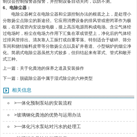
制仪会控制报警器报警，并控制设备自动关闭，以防不测。
6、电除尘器：
电除尘器树立在电除尘器和尘源控制办法的根底之上，是处理小
分散扬尘点除尘的新途径。它应用消费设备的排风管或密闭罩作为极
板，在罩或管内安设放电极，接上高压电源而构成电场。含尘气体经
过电场时，粉尘在电场力作用下汇集在罩或管壁上，净化后的气体经
过排风管排出。清灰靠人工振打或自重零落。特别适合于破碎、筛分
车间和烧结输料皮带等分散扬尘点以及矿井巷道、小型锅炉的烟尘净
化。简易式电除尘器虽然方式较多，但归结起来有罩式、管式和敞开
式三种。
上一篇：
关于化粪池的保养之道及安装操作
下一篇：
脱硫除尘器中属于湿式除尘的六种类型
相关信息
>
一体化预制泵站的安装流程
>
玻璃钢化粪池的优势与运用办法
>
一体化污水泵站对污水的处理工