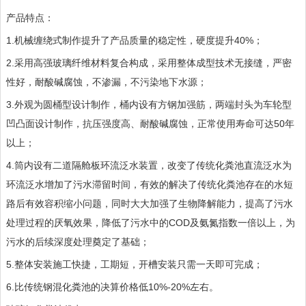
产品特点：
1.机械缠绕式制作提升了产品质量的稳定性，硬度提升40%；
2.采用高强玻璃纤维材料复合构成，采用整体成型技术无接缝，严密
性好，耐酸碱腐蚀，不渗漏，不污染地下水源；
3.外观为圆桶型设计制作，桶内设有方钢加强筋，两端封头为车轮型
凹凸面设计制作，抗压强度高、耐酸碱腐蚀，正常使用寿命可达50年
以上；
4.筒内设有二道隔舱板环流泛水装置，改变了传统化粪池直流泛水为
环流泛水增加了污水滞留时间，有效的解决了传统化粪池存在的水短
路后有效容积缩小问题，同时大大加强了生物降解能力，提高了污水
处理过程的厌氧效果，降低了污水中的COD及氨氮指数一倍以上，为
污水的后续深度处理奠定了基础；
5.整体安装施工快捷，工期短，开槽安装只需一天即可完成；
6.比传统钢混化粪池的决算价格低10%-20%左右。