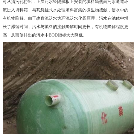
可从清污孔捞出，上层污水经隔舱板上安装的填料箱侧面污水通道环
流进入填料箱，与其悬挂式水处理填料富集的微生物接触，使水中的
有机物降解。由于改直流泛水为环流泛水化粪原理，污水在池体中增
长了滞留时间，污水与填料的接触降解时间更长，有机物降解程度更
高，从而使排出的污水中BOD指标大大降低。