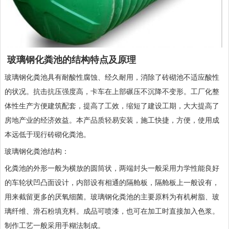
玻璃钢化粪池的结构特点及原理
玻璃钢
化粪池
具有耐酸性腐蚀、经久耐用，消除了砖砌池不适应酸性
的状况。抗击抗压强度高，卡车在上部碾压不沉降不变形。工厂化整
体性生产方便建筑配套，提高了工效，缩短了建设工期，大大提高了
房地产业的经济效益。本产品质轻易安装，施工快捷，方便，使用成
本远低于现行砖砌化粪池。
玻璃钢化粪池结构：
化粪池的外形一般为横放的圆筒状，两端封头一般采用力学性能良好
的车轮状凹凸面设计，内部设有相通的隔舱板，隔舱板上一般设有，
用来截留更多的厌氧细菌。玻璃钢化粪池的主要原料为有机树脂、玻
璃纤维、滑石粉填充料。成品可喷漆，也可在加工时直接加入色浆。
制作工艺一般采用手糊法制成。